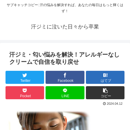
サブキャッチコピー: 汗の悩みを解決すれば、あなたの毎日はもっと輝くは
ず！
汗ジミに泣いた日々から卒業
汗ジミ・匂い悩みを解決！アレルギーなし
クリームで自信を取り戻せ
Twitter
Facebook
はてブ
Pocket
LINE
コピー
2024.04.12