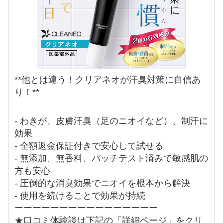
**他とは違う！クリアネオが汗臭対策に自信あ
り！**
- わきが、皮膚汗臭（足のニオイなど）、制汗に
効果
- 全額返金保証付きで安心して試せる
- 無添加、無香料、パッチテスト済みで敏感肌の
方も安心
- 圧倒的な消臭効果でニオイを根本から解決
- 使用を続けることで効果が持続
ーーーーーーーーーーーーーーーー
★口コミ体験談は下記の「詳細ページ」をクリ