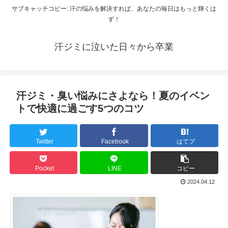
サブキャッチコピー: 汗の悩みを解決すれば、あなたの毎日はもっと輝くは
ず！
汗ジミに泣いた日々から卒業
汗ジミ・臭い悩みにさよなら！夏のイベン
トで快適に過ごす5つのコツ
Twitter
Facebook
はてブ
Pocket
LINE
コピー
2024.04.12