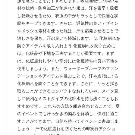
服を選ぶことをおすすめします。吸湿速乾性の高い素
材や抗菌・防臭加工が施された服は、汗を素早く吸収
し乾燥させるため、衣服の中がサラッとして快適な状
態をキープできます。さらに、通気性の良いデザイン
やメッシュ素材を使った服は、汗を蒸発させることで
涼しさを保ち、汗の臭いも軽減します。 3. 化粧崩れを
防ぐアイテムを取り入れよう 化粧崩れを防ぐために
は、化粧品や下地を工夫することが重要です。まず
は、化粧崩れしやすい部分には化粧持ちの良い下地を
使用しましょう。また、ウォータープルーフのファン
デーションやアイテムを選ぶことで、汗や皮脂による
化粧崩れを防ぐことができます。さらに、サッと拭き
取ることができるコンパクトなおしろいや、メイク直
しに便利なミストタイプの化粧水を持ち歩くこともお
すすめです。 これらの方法を組み合わせることで、夏
のイベントでも汗っかきの悩みを解消し、快適に過ご
すことができます。自信を持ってイベントに参加しま
しょう！ 汗で化粧崩れを防ぐための即実行アクショ