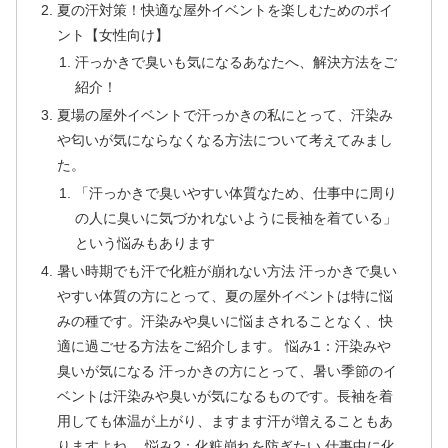
夏の汗対策！快適な屋外イベントを楽しむためのポイ
ント【女性向け】
汗っかきで臭いも気になるあなたへ、解決方法をご
紹介！
夏場の屋外イベントで汗っかきの私にとって、汗染み
や匂いが気にならなくなる方法について考えてみまし
た。
「汗っかきで臭いやすい体質なため、仕事中に周り
の人に臭いに気づかれないように長袖を着ている」
という悩みもあります
暑い時期でも汗で化粧が崩れない方法 汗っかきで臭い
やすい体質の方にとって、夏の屋外イベントは特に悩
みの種です。汗染みや臭いに悩まされることなく、快
適に過ごせる方法をご紹介します。 悩み1：汗染みや
臭いが気になる 汗っかきの方にとって、暑い季節のイ
ベントは汗染みや臭いが気になるものです。長袖を着
用しても体温が上がり、ますます汗が増えることもあ
りますよね。 悩み2：化粧崩れを防ぎたい 仕事中に化