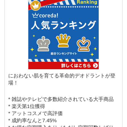
におわない肌を育てる革命的デオドラントが登
場！
* 雑誌やテレビで多数紹介されている大手商品
* 楽天第1位獲得
* アットコスメで高評価
* 成約率なんと7.45%