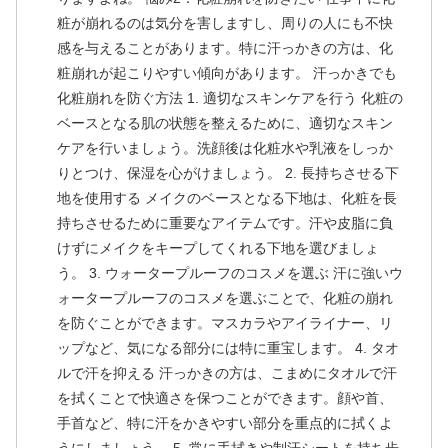
粧が崩れるのは気分を害しますし、周りの人にも不快
感を与えることがあります。特に汗っかきの方は、化
粧崩れが起こりやすい傾向があります。 汗っかきでも
化粧崩れを防ぐ方法 1. 適切なスキンケアを行う 化粧の
ベースとなる肌の状態を整えるために、適切なスキン
ケアを行いましょう。洗顔後は化粧水や乳液をしっか
りとつけ、保湿を心がけましょう。 2. 長持ちさせる下
地を使用する メイクのベースとなる下地は、化粧を長
持ちさせるために重要なアイテムです。汗や皮脂に負
けずにメイクをキープしてくれる下地を選びましょ
う。 3. ウォータープルーフのコスメを選ぶ 汗に強いウ
ォータープルーフのコスメを選ぶことで、化粧の崩れ
を防ぐことができます。マスカラやアイライナー、リ
ップなど、気になる部分には特に重宝します。 4. タオ
ルで汗を抑える 汗っかきの方は、こまめにタオルで汗
を拭くことで快適さを保つことができます。顔や首、
手首など、特に汗をかきやすい部分を重点的に拭くよ