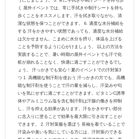
うにしましょう。 5. 常に手拭きや制汗シートを持ち歩
く 屋外イベントでは、常に手拭きや制汗シートを持ち
歩くことをオススメします。汗を拭き取りながら、清
潔な状態を保つことができます。 6. 適度な水分補給を
する 汗をかきやすい状態であっても、適度な水分補給
は欠かせません。こまめに水分を摂り、体温を上げる
ことを予防するように心がけましょう。 以上の方法を
実践することで、暑い時期の屋外イベントでも汗で化
粧が崩れることなく、快適に過ごすことができるでし
ょう。 汗っかきでも安心！夏のイベントでの汗対策3
つ 1. 高機能な制汗剤を使おう 汗っかきの方でも、高機
能な制汗剤を使うことで汗の量を減らし、汗染みや匂
いを気にせずに過ごすことができます。ビタミンC誘導
体やアルミニウム塩を含む制汗剤は汗腺の働きを抑制
し、汗を抑える効果があります。汗をかきやすい部分
に念入りに塗ることで効果を最大限に引き出すことが
できます。 2. 汗対策服を選ぼう 長袖を着ていることで
汗染みや臭いを気にしている方には、汗対策のできる